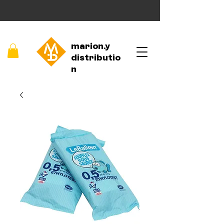
marion.y
distributio
n